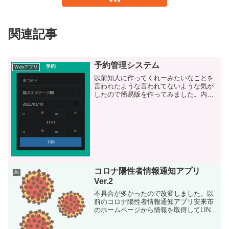
関連記事
予約管理システム
Webアプリ
以前知人に作ってくれーみたいなことを
言われたような言われてないような気が
したので簡易版を作ってみました。内容
は安来市民体育館をベースにしていま
す。ホーム画面できる限りシンプルに。
シンプル・イズ・ベスト！もちろんスマ
ホにも対応！色の違いは単に...
コロナ陽性者情報通知アプリ
AI
Ver.2
不具合が多かったので改変しました。以
前のコロナ陽性者情報通知アプリ安来市
のホームページから情報を取得してLINE
に通知していたんですが、なぜかデータ
無しで通知されてきたので確認したとこ