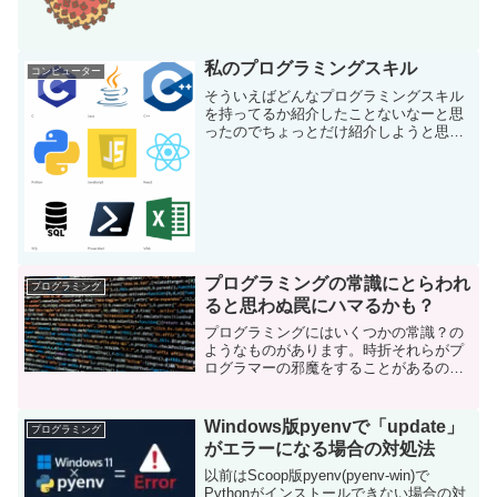
ろ、なんのお知らせもなくURLとレイア
ウトが変更されてい...
私のプログラミングスキル
コンピューター
そういえばどんなプログラミングスキル
を持ってるか紹介したことないなーと思
ったのでちょっとだけ紹介しようと思い
ます。先んじて「担当者」ページに主な
ものをリストアップしてあります。使え
るプログラミング言語C言語おそらく一
番長く使用している言語で...
プログラミングの常識にとらわれ
プログラミング
ると思わぬ罠にハマるかも？
プログラミングにはいくつかの常識？の
ようなものがあります。時折それらがプ
ログラマーの邪魔をすることがあるので
それをいくつか紹介したいと思います。
ログ出力ログは重要で必要なのは明白で
すが、過ぎたログ出力はプログラムのパ
Windows版pyenvで「update」
プログラミング
フォーマンスを落としたり...
がエラーになる場合の対処法
以前はScoop版pyenv(pyenv-win)で
Pythonがインストールできない場合の対