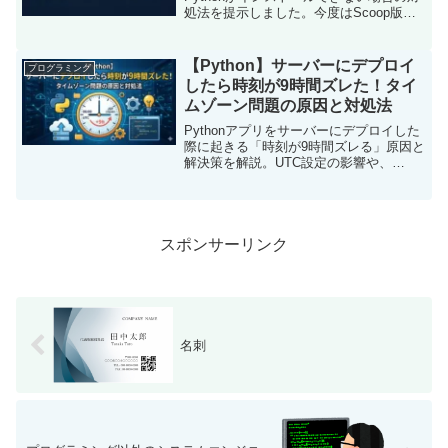
処法を提示しました。今度はScoop版だ
けでなくWindows11環境においてpyenv
のupdateコマンドが動作しない不具合が
発生しているよう...
【Python】サーバーにデプロイ
プログラミング
したら時刻が9時間ズレた！タイ
ムゾーン問題の原因と対処法
Pythonアプリをサーバーにデプロイした
際に起きる「時刻が9時間ズレる」原因と
解決策を解説。UTC設定の影響や、
ZoneInfoを使った正しい日本時間(JST)の
取得方法、Windows環境でのエラーを防
ぐtzdataのインストール手順を紹介しま
す。
スポンサーリンク
名刺