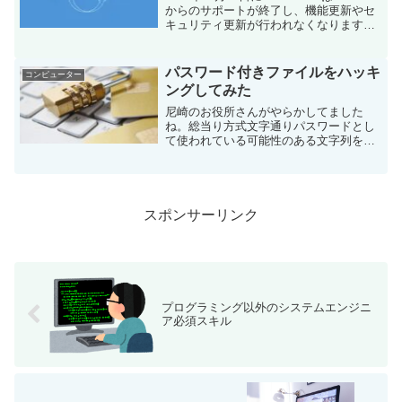
からのサポートが終了し、機能更新やセ
キュリティ更新が行われなくなります。
どのような対策があるのかをご紹介しま
す。そのまま使い続ける実はサポートが
終了しても安全に使い続ける方法があ...
パスワード付きファイルをハッキ
コンピューター
ングしてみた
尼崎のお役所さんがやらかしてました
ね。総当り方式文字通りパスワードとし
て使われている可能性のある文字列を片
っ端から試していく方法です。メリット
試行回数制限がなければ１００％解読可
能デメリット計算時間が膨大いざ実践今
回は４桁英字(大文字・小文...
スポンサーリンク
プログラミング以外のシステムエンジニ
ア必須スキル