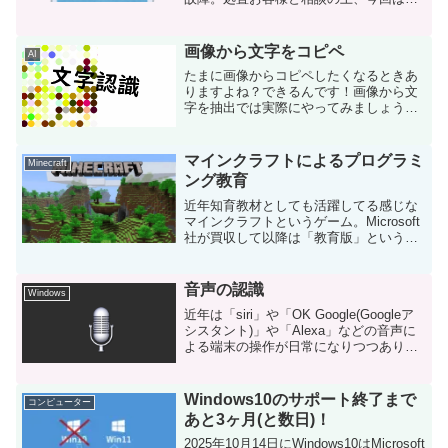
ータの抽出を行うことにしました。とい
うことで分解機器接続データ圧縮以上！
料金当店おなじみの価格設定は他所様か
画像から文字をコピペ
AI
らパクる方式で「パソコン...
たまに画像からコピペしたくなるときあ
りますよね？できるんです！画像から文
字を抽出では実際にやってみましょう。
今回は「Tesseract」という文字認識エン
ジンを使用します。元の画像実行結果
所々誤字脱字はあるもののかなりの精度
マインクラフトによるプログラミ
Minecraft
ですね。コピペし...
ング教育
近年知育教材としても活躍してる感じな
マインクラフトというゲーム。Microsoft
社が買収して以降は「教育版」という教
育機関向けのバージョンも販売してます
が、一般向けに販売しているバージョン
でもプログラミング教育できるかも？と
音声の認識
Windows
いうお話。マイ...
近年は「siri」や「OK Google(Googleア
シスタント)」や「Alexa」などの音声に
よる端末の操作が日常になりつつありま
す。これらはざっくりいうと「音声を読
みとる」→「何と言っているか認識す
る」→「認識した命令を実行」という
Windows10のサポート終了まで
コンピューター
仕...
あと3ヶ月(と数日)！
2025年10月14日にWindows10はMicrosoft