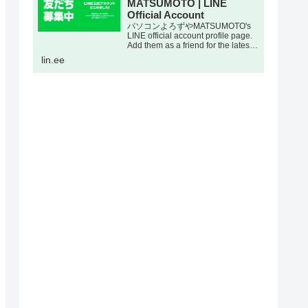
MATSUMOTO | LINE
Official Account
パソコンよろずやMATSUMOTO's
LINE official account profile page.
Add them as a friend for the latest
news.
lin.ee