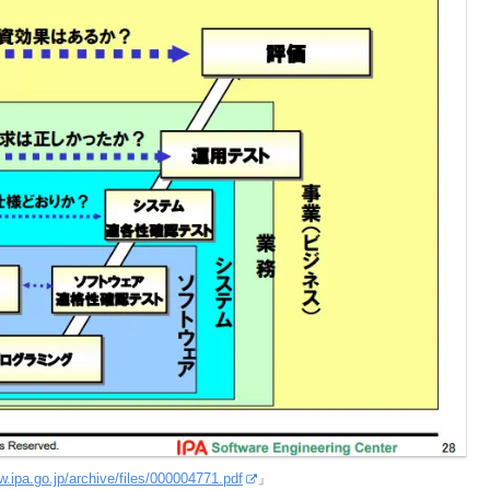
w.ipa.go.jp/archive/files/000004771.pdf
」