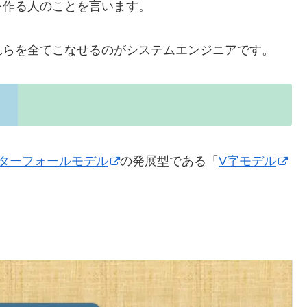
を作る人のことを言います。
れらを全てこなせるのがシステムエンジニアです。
ターフォールモデル
の発展型である「
V字モデル
。