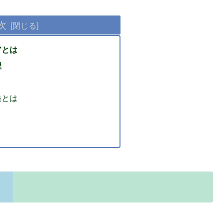
次
アとは
程
発とは