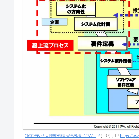
独立行政法人情報処理推進機構（
IPA
）
より引用「
https://ww